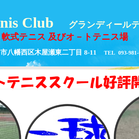
nnis Club
グランディール
軟式テニス 及びオ－トテニス場
八幡西区木屋瀬東二丁目 8-11
TEL 093-981-