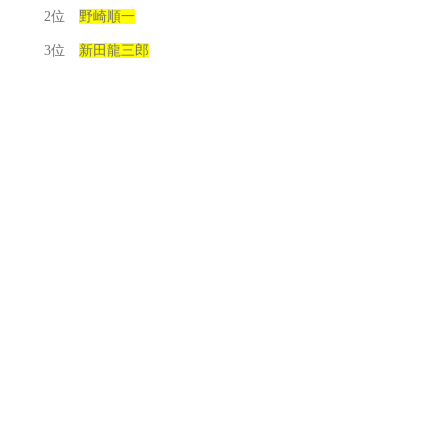
2位
野崎順一
3位
新田龍三郎