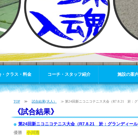
会・クラス・料金
コーチ・スタッフ紹介
施設の案
TOP
≫
試合結果(大人）
≫ 第24回新ニコニコテニス大会（R7.8.21 於：グラ.
《試合結果》
第24回新ニコニコテニス大会（R7.8.21 於：グランディー
優勝
小川浩