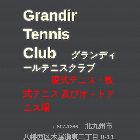
Grandir
Tennis
Club
グランディ
ールテニスクラブ
硬式テニス・軟
式テニス 及びオ－トテ
ニス場
北九州市
〒807-1266
八幡西区木屋瀬東二丁目 8-11