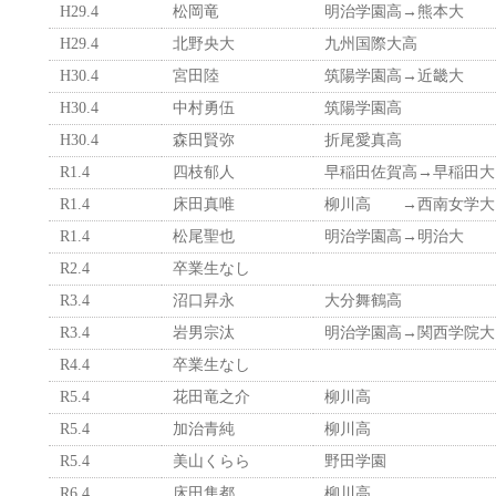
H29.4
松岡竜
明治学園高→熊本大
H29.4
北野央大
九州国際大高
H30.4
宮田陸
筑陽学園高→近畿大
H30.4
中村勇伍
筑陽学園高
H30.4
森田賢弥
折尾愛真高
R1.4
四枝郁人
早稲田佐賀高→早稲田大
R1.4
床田真唯
柳川高 →西南女学大
R1.4
松尾聖也
明治学園高→明治大
R2.4
卒業生なし
R3.4
沼口昇永
大分舞鶴高
R3.4
岩男宗汰
明治学園高→関西学院大
R4.4
卒業生なし
R5.4
花田竜之介
柳川高
R5.4
加治青純
柳川高
R5.4
美山くらら
野田学園
R6.4
床田隼都
柳川高