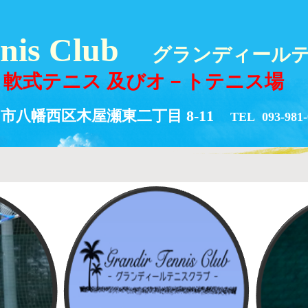
nnis Club
グランディール
軟式テニス 及びオ－トテニス場
八幡西区木屋瀬東二丁目 8-11
TEL 093-981-