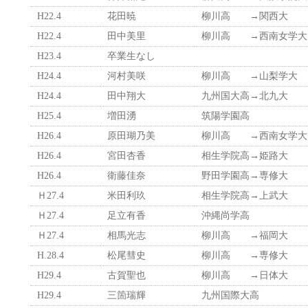
H22.4
花田暁
柳川高 →関西大
H22.4
田中美里
柳川高 →西南女学大
H23.4
卒業生なし
H24.4
河村美咲
柳川高 →山梨学大
H24.4
田中翔大
九州国大高→北九大
H25.4
増田湧
筑陽学園高
H26.4
原田瑚乃美
柳川高 →西南女学大
H26.4
宮田杏香
相生学院高→姫路大
H26.4
衛藤佳奈
野田学園高→専修大
Ｈ27.4
米田利玖
相生学院高→上武大
Ｈ27.4
足立有香
沖縄尚学高
Ｈ27.4
相馬光志
柳川高 →福岡大
H.28.4
松尾彗史
柳川高 →専修大
H29.4
古賀聖也
柳川高 →日体大
H29.4
三箇瑞輝
九州国際大高