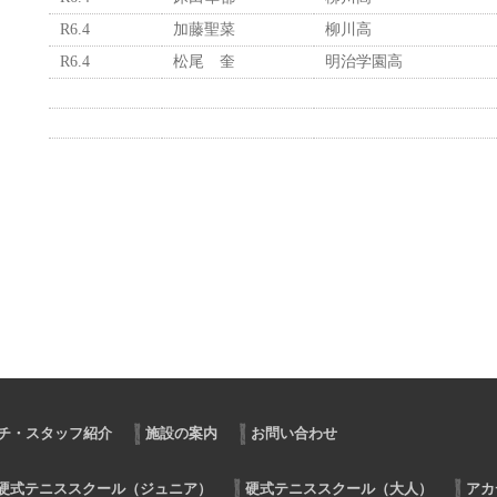
R6.4
加藤聖菜
柳川高
R6.4
松尾 奎
明治学園高
チ・スタッフ紹介
施設の案内
お問い合わせ
硬式テニススクール（ジュニア）
硬式テニススクール（大人）
アカ