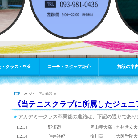
会・クラス・料金
コーチ・スタッフ紹介
施設の案
TOP
≫ ジュニアの進路 ≫
《当テニスクラブに所属したジュニ
アカデミークラス卒業後の進路は、下記の通りであり
H21.4
野瀬顕
岡山理大高→九州共立大
H21.4
仲井裕紀
柳川高 →大阪学院大