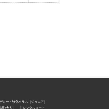
デミー・強化クラス（ジュニア）
結果(大人）
レンタルコート