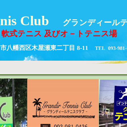
nnis Club
グランディール
軟式テニス 及びオ－トテニス場
八幡西区木屋瀬東二丁目 8-11
TEL 093-981-