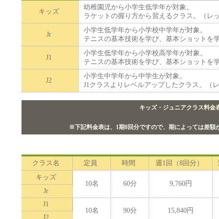
幼稚園児から小学生低学年が対象。
キッズ
ラケットの握り方から習えるクラス。（レッ
小学生低学年から小学校中学年が対象。
Jr
テニスの基本技術を学び、基本ショットを学
小学生低学年から小学校高学年が対象。
J1
テニスの基本技術を学び、基本ショットを学
小学生中学年から中学生が対象。
J2
J1クラスよりレベルアップしたクラス。（レ
キッズ・ジュニアクラス料金
※下記料金表は、1期8回分ですので、期によっては差額
クラス名
定員
時間
週1回（8回分）
キッズ
10名
60分
9,760円
Jr
J1
10名
90分
15,840円
J2