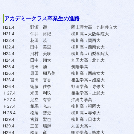
アカデミークラス卒業生の進路
H21.4
野瀬 顕
岡山理大高→九州共立大
H21.4
仲井 裕紀
柳川高→大阪学院大
H22.4
花田 暁
柳川高→関西大
H22.4
田中 美里
柳川高→西南女大
H24.4
河村 美咲
柳川高→山梨学院大
H24.4
田中 翔大
九国大高→北九大
H25.4
増田 湧
筑陽学高
H26.4
原田 瑚乃美
柳川高→西南女大
H26.4
宮田 杏香
相生学高→姫路大
H26.4
衛藤 佳奈
野田学高→専修大
Ｈ27.4
米田 利玖
相生学高→上武大
Ｈ27.4
足立 有香
沖縄尚学高
Ｈ27.4
相馬 光志
柳川高→福岡大
H.28.4
松尾 彗史
柳川高→専修大
H29.4
古賀 聖也
柳川高→日体大
H29.4
三箇 瑞輝
九国大高→
H29.4
松岡 竜
明治学高→熊本大