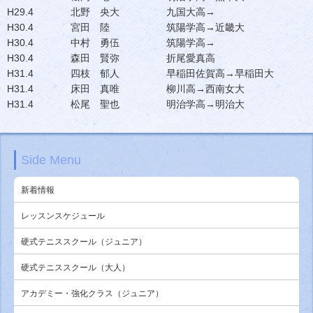
H29.4
北野 央大
九国大高→
H30.4
宮田 陸
筑陽学高→近畿大
H30.4
中村 勇伍
筑陽学高→
H30.4
森田 賢弥
折尾愛真高
H31.4
四枝 郁人
早稲田佐賀高→早稲田大
H31.4
床田 真唯
柳川高→西南女大
H31.4
松尾 聖也
明治学高→明治大
Side Menu
新着情報
レッスンスケジュール
硬式テニススクール（ジュニア）
硬式テニススクール（大人）
アカデミー・強化クラス（ジュニア）