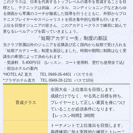
このクラスは、日本を代表するトップレベルの選手を育成することを目
標とし、テクニックは勿論、メンタル、コンディショニングなどあらゆ
る側面から専属のコーチが徹底した指導を行うとともに、外部からプロ
テニスプレイヤーやスペシャリストを招き集中的な指導も行います。
上位を目指すジュニアの皆さん、このアカデミークラスで練習に励んで
更なるレベルアップを図っていきましょう。
「短期アカデミー生」制度の新設
当クラブ所属以外のジュニアを近隣及び広く国内から短期で受け入れる
「短期アカデミー生」制度を新設しました。時期や期間に制限はなく受
講生の希望によって決められます。
・受講料 5.400円/日 (レッスン、コート使用料、壁打ち使用全て込)
・宿泊ホテルの案内
*HOTEL AZ 直方 TEL 0949-26-4401 バスで５分
*プラザホテル直方 TEL 0949-28-1231 バスで10分
全国大会・上位進出を目指します。
成績だけでなく、やる気と目標を持ち、
育成クラス
プレイヤーとして正しい素質を身につけ
ていることが必須条件になります。
【レッスン時間】3時間
トーナメントで上位進出を目指します。
基礎練習に加え実践的な練習とトレーニ