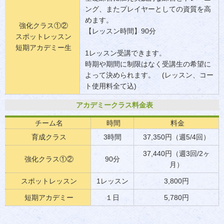
ング、またプレイヤーとしての資質を高
めます。
強化クラス①②
【レッスン時間】90分
スポットレッスン
短期アカデミー生
1レッスン受講できます。
時期や期間に制限はなく受講生の希望に
よって決められます。 (レッスン、コー
ト使用料全て込)
アカデミークラス料金表
チーム名
時間
料金
育成クラス
3時間
37,350円（週5/4回）
37,440円（週3回/2ヶ
強化クラス①②
90分
月）
スポットレッスン
1レッスン
3,800円
短期アカデミー
１日
5,780円