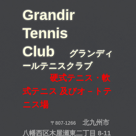
Grandir
Tennis
Club
グランディ
ールテニスクラブ
硬式テニス・軟
式テニス 及びオ－トテ
ニス場
北九州市
〒807-1266
八幡西区木屋瀬東二丁目 8-11