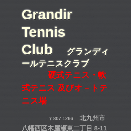
Grandir
Tennis
Club
グランディ
ールテニスクラブ
硬式テニス・軟
式テニス 及びオ－トテ
ニス場
北九州市
〒807-1266
八幡西区木屋瀬東二丁目 8-11