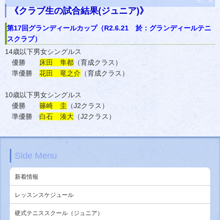
ラ... ≫
《クラブ生の試合結果(ジュニア)》
第17回グランディールカップ（R2.6.21 於：グランディールテニ
スクラブ）
14歳以下男女シングルス
優勝
床田 隼都
（育成クラス）
準優勝
花田 竜之介
（育成クラス）
10歳以下男女シングルス
優勝
篠崎 圭
（J2クラス）
準優勝
白石 湊大
（J2クラス）
Side Menu
新着情報
レッスンスケジュール
硬式テニススクール（ジュニア）