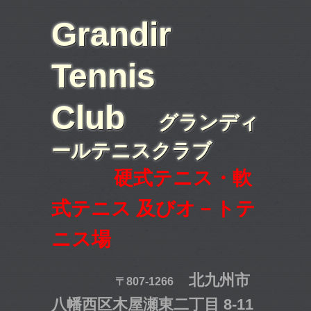
Grandir
Tennis
Club
グランディ
ールテニスクラブ
硬式テニス・軟
式テニス 及びオ－トテ
ニス場
北九州市
〒807-1266
八幡西区木屋瀬東二丁目 8-11