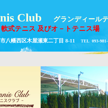
nnis Club
グランディール
軟式テニス 及びオ－トテニス場
八幡西区木屋瀬東二丁目 8-11
TEL 093-981-