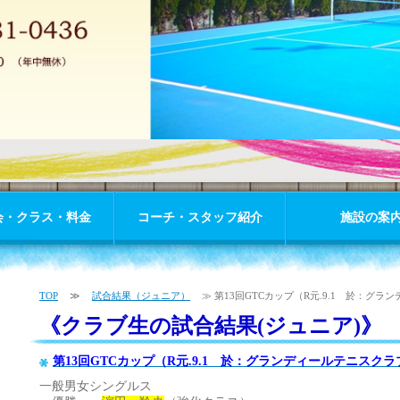
会・クラス・料金
コーチ・スタッフ紹介
施設の案
TOP
≫
試合結果（ジュニア）
≫ 第13回GTCカップ（R元.9.1 於：グランデ
《クラブ生の試合結果(ジュニア)》
第13回GTCカップ（R元.9.1 於：グランディールテニスクラ
一般男女シングルス