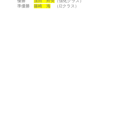
優勝
濵田 羚央
（強化クラス）
準優勝
篠崎 海
（J2クラス）