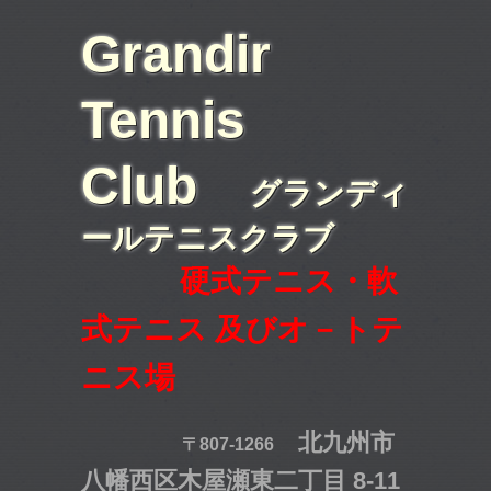
Grandir
Tennis
Club
グランディ
ールテニスクラブ
硬式テニス・軟
式テニス 及びオ－トテ
ニス場
北九州市
〒807-1266
八幡西区木屋瀬東二丁目 8-11