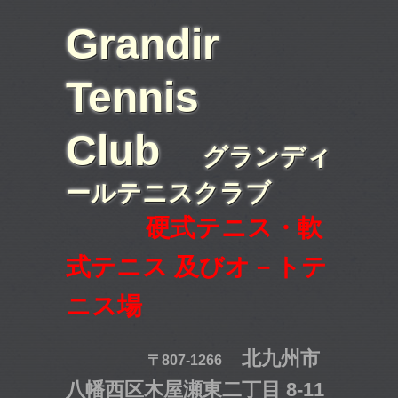
Grandir
Tennis
Club
グランディ
ールテニスクラブ
硬式テニス・軟
式テニス 及びオ－トテ
ニス場
北九州市
〒807-1266
八幡西区木屋瀬東二丁目 8-11