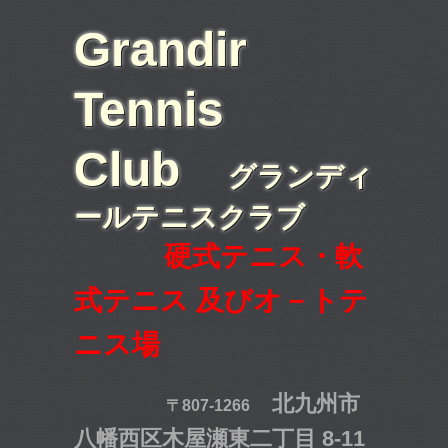
Grandir
Tennis
Club
グランディ
ールテニスクラブ
硬式テニス・軟
式テニス 及びオ－トテ
ニス場
北九州市
〒807-1266
八幡西区木屋瀬東二丁目 8-11