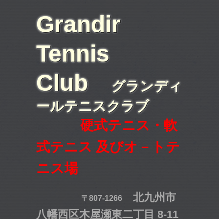
Grandir
Tennis
Club
グランディ
ールテニスクラブ
硬式テニス・軟
式テニス 及びオ－トテ
ニス場
北九州市
〒807-1266
八幡西区木屋瀬東二丁目 8-11