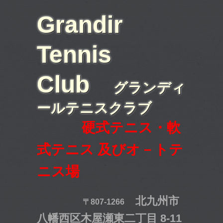
Grandir
Tennis
Club
グランディ
ールテニスクラブ
硬式テニス・軟
式テニス 及びオ－トテ
ニス場
北九州市
〒807-1266
八幡西区木屋瀬東二丁目 8-11