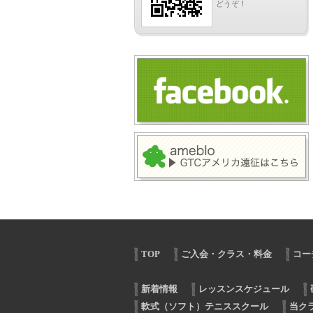
どうぞ！
TOP
ご入会・クラス・料金
コー
新着情報
レッスンスケジュール
軟式（ソフト）テニススクール
当ク