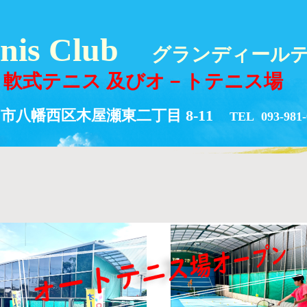
nnis Club
グランディール
軟式テニス 及びオ－トテニス場
八幡西区木屋瀬東二丁目 8-11
TEL 093-981-