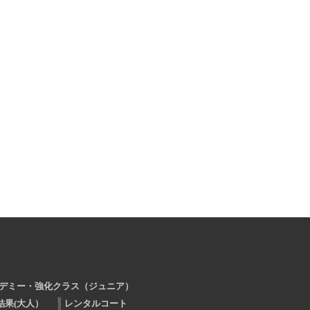
デミー・強化クラス（ジュニア）
結果(大人）
レンタルコート